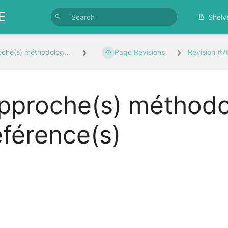
E
Shelv
che(s) méthodolog...
Page Revisions
Revision #7
pproche(s) méthodo
éférence(s)