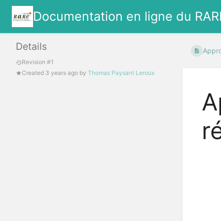
Documentation en ligne du RAR
Details
Appro
Revision #1
Created
3 years ago
by
Thomas Paysant Leroux
A
r