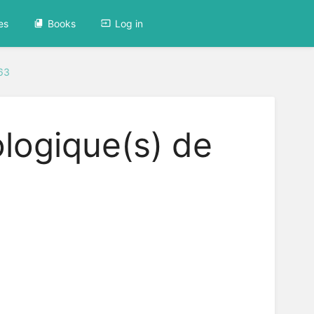
es
Books
Log in
63
logique(s) de