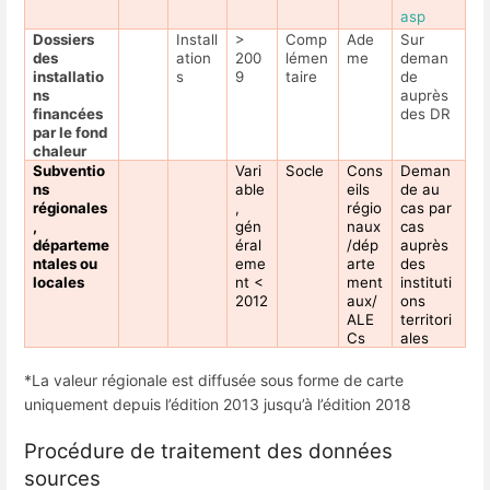
asp
Dossiers
Install
>
Comp
Ade
Sur
des
ation
200
lémen
me
deman
installatio
s
9
taire
de
ns
auprès
financées
des DR
par le fond
chaleur
Subventio
Vari
Socle
Cons
Deman
ns
able
eils
de au
régionales
,
régio
cas par
,
gén
naux
cas
départeme
éral
/dép
auprès
ntales ou
eme
arte
des
locales
nt <
ment
instituti
2012
aux/
ons
ALE
territori
Cs
ales
*La valeur régionale est diffusée sous forme de carte
uniquement depuis l’édition 2013 jusqu’à l’édition 2018
Procédure de traitement des données
sources