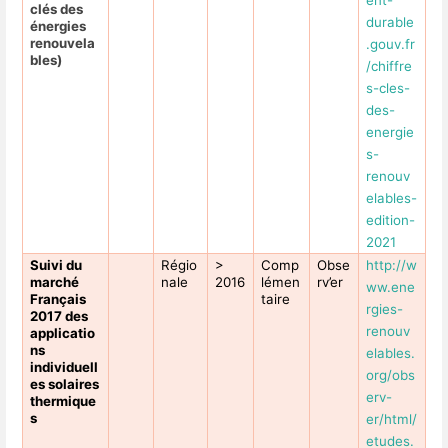
clés des
durable
énergies
renouvela
.gouv.fr
bles)
/chiffre
s-cles-
des-
energie
s-
renouv
elables-
edition-
2021
Suivi du
Régio
>
Comp
Obse
http://w
marché
nale
2016
lémen
rv’er
ww.ene
Français
taire
rgies-
2017 des
renouv
applicatio
ns
elables.
individuell
org/obs
es solaires
erv-
thermique
s
er/html/
etudes.