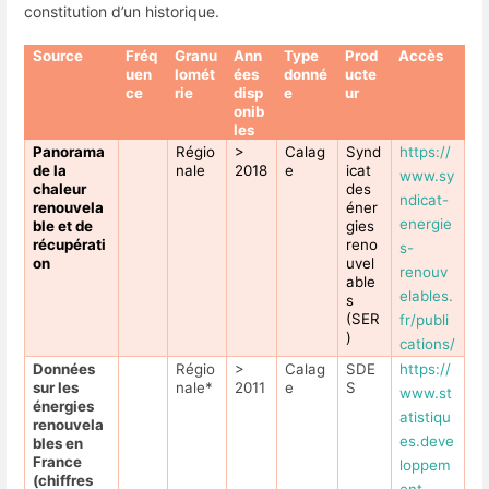
constitution d’un historique.
Source
Fréq
Granu
Ann
Type
Prod
Accès
uen
lomét
ées
donné
ucte
ce
rie
disp
e
ur
onib
les
Panorama
Régio
>
Calag
Synd
https://
de la
nale
2018
e
icat
www.sy
chaleur
des
ndicat-
renouvela
éner
energie
ble et de
gies
récupérati
reno
s-
on
uvel
renouv
able
elables.
s
(SER
fr/publi
)
cations/
Données
Régio
>
Calag
SDE
https://
sur les
nale*
2011
e
S
www.st
énergies
atistiqu
renouvela
es.deve
bles en
France
loppem
(chiffres
ent-