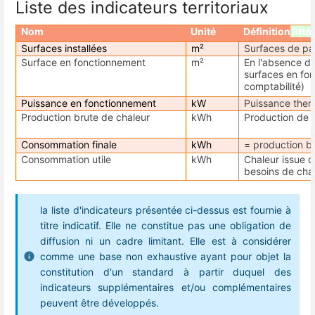
Liste des indicateurs territoriaux
Nom
Unité
Définition
litté
Surfaces installées
m²
Surfaces de pann
Surface en fonctionnement
m²
En l'absence d'
surfaces en fon
comptabilité)
Puissance en fonctionnement
kW
Puissance ther
Production brute de chaleur
kWh
Production de c
Consommation finale
kWh
= production b
Consommation utile
kWh
Chaleur issue d
besoins de cha
la liste d'indicateurs présentée ci-dessus est fournie à
titre indicatif. Elle ne constitue pas une obligation de
diffusion ni un cadre limitant. Elle est à considérer
comme une base non exhaustive ayant pour objet la
constitution d'un standard à partir duquel des
indicateurs supplémentaires et/ou complémentaires
peuvent être développés.